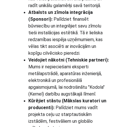
radīt unikālu galamērķi savā teritorijā.
Atbalsts un zīmola integrācija 
(Sponsori):
 Palīdziet finansēt 
būvniecību un integrējiet savu zīmolu 
tieši instalācijas estētikā. Tā ir lieliska 
redzamības iespēja uzņēmumiem, kas 
vēlas tikt asociēti ar inovācijām un 
kopīgu cilvēcisko pieredzi.
Veidojiet nākotni (Tehniskie partneri):
Mums ir nepieciešami eksperti 
metālapstrādē, aparatūras inženierijā, 
elektronikā un profesionālā 
apgaismojumā, lai nodrošinātu "Kodola" 
(Kernel) darbību augstākajā līmenī.
Kūrējiet stāstu (Mākslas kuratori un 
producenti):
 Palīdziet mums vadīt 
projekta ceļu uz starptautiskām 
izstādēm, festivāliem un globālo 