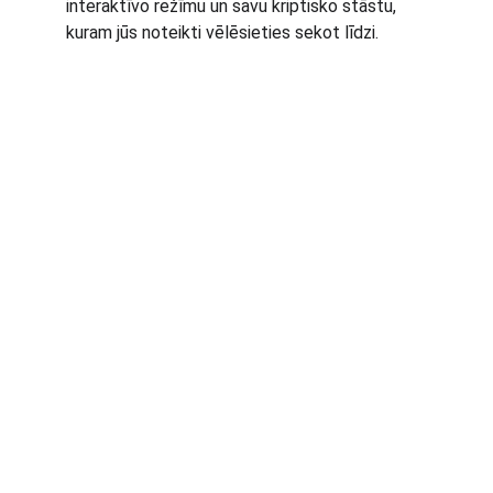
interaktīvo režīmu un savu kriptisko stāstu, 
kuram jūs noteikti vēlēsieties sekot līdzi.