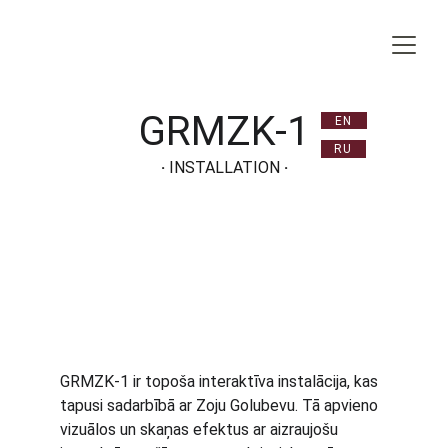
GRMZK-1
EN
RU
· 
INSTALLATION
 ·
GRMZK-1 ir topoša interaktīva instalācija, kas 
tapusi sadarbībā ar Zoju Golubevu. Tā apvieno 
vizuālos un skaņas efektus ar aizraujošu 