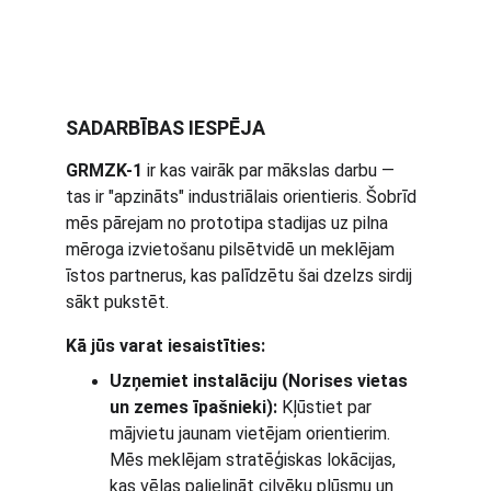
SADARBĪBAS IESPĒJA
GRMZK-1
 ir kas vairāk par mākslas darbu — 
tas ir "apzināts" industriālais orientieris. Šobrīd 
mēs pārejam no prototipa stadijas uz pilna 
mēroga izvietošanu pilsētvidē un meklējam 
īstos partnerus, kas palīdzētu šai dzelzs sirdij 
sākt pukstēt.
Kā jūs varat iesaistīties:
Uzņemiet instalāciju (Norises vietas 
un zemes īpašnieki):
 Kļūstiet par 
mājvietu jaunam vietējam orientierim. 
Mēs meklējam stratēģiskas lokācijas, 
kas vēlas palielināt cilvēku plūsmu un 