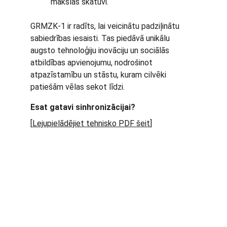
mākslas skatuvi.
GRMZK-1 ir radīts, lai veicinātu padziļinātu 
sabiedrības iesaisti. Tas piedāvā unikālu 
augsto tehnoloģiju inovāciju un sociālās 
atbildības apvienojumu, nodrošinot 
atpazīstamību un stāstu, kuram cilvēki 
patiešām vēlas sekot līdzi.
Esat gatavi sinhronizācijai?
[
Lejupielādējiet tehnisko PDF šeit
]